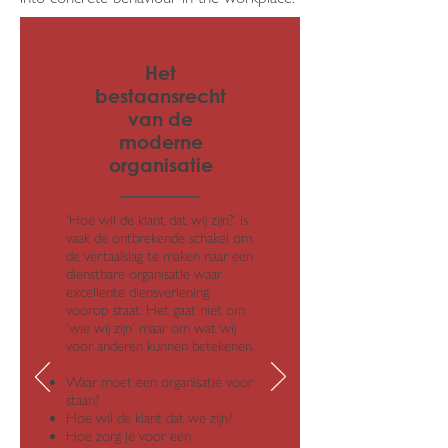
Het
bestaansrecht
van de
moderne
organisatie
‘Hoe wil de klant dat wij zijn?’ is
vaak de ontbrekende schakel om
de vertaalslag te maken naar een
dienstbare organisatie waar
excellente diensverlening
voorop staat. Het gaat niet om
‘wie wij zijn’ maar om wat wij
voor anderen kunnen betekenen.
Waar moet een organisatie voor
staan?
Hoe wil de klant dat we zijn?
Hoe zorg je voor een