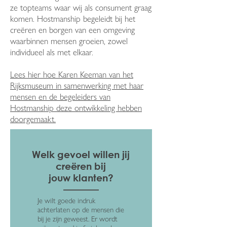
ze topteams waar wij als consument graag
komen. Hostmanship begeleidt bij het
creëren en borgen van een omgeving
waarbinnen mensen groeien, zowel
individueel als met elkaar.
Lees hier hoe Karen Keeman van het
Rijksmuseum in samenwerking met haar
mensen en de begeleiders van
Hostmanship deze ontwikkeling hebben
doorgemaakt.
Welk gevoel willen jij
creëren bij
jouw klanten?
Je wilt goede indruk
achterlaten op de mensen die
bij je zijn geweest. Er wordt