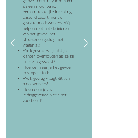
geïnvesteerd in fysieke zaken
als een mooi pand,
een aantrekkelijke inrichting,
passend assortiment en
gastvrije medewerkers. Wij
helpen met het definiëren
van het gevoel het
bijpassende gedrag met
vragen als:
Welk gevoel wil je dat je
klanten overhouden als ze bij
jullie zijn geweest?
Hoe definieer je het gevoel
in simpele taal?
Welk gedrag vraagt dit van
medewerkers?
Hoe neem je als
leidinggevende hierin het
voorbeeld?